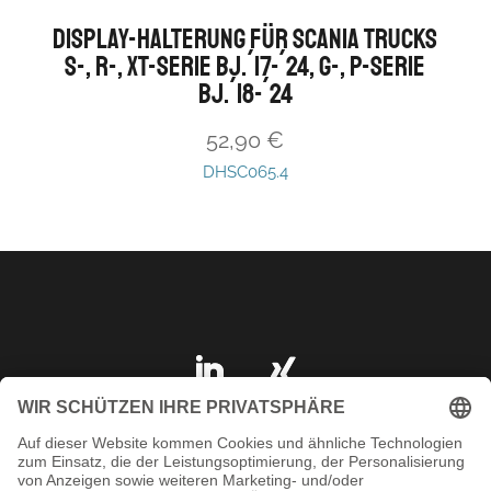
Display-Halterung für Scania Trucks
S-, R-, XT-Serie Bj.´17-´24, G-, P-Serie
Bj.´18-´24
52,90
€
DHSC065.4
IMPRESSUM