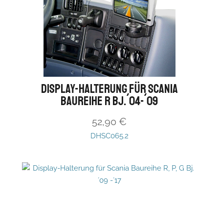
Display-Halterung für Scania
Baureihe R Bj.´04-´09
52,90
€
DHSC065.2