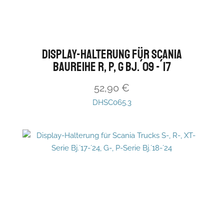
Display-Halterung für Scania
Baureihe R, P, G Bj.´09 -´17
52,90
€
DHSC065.3