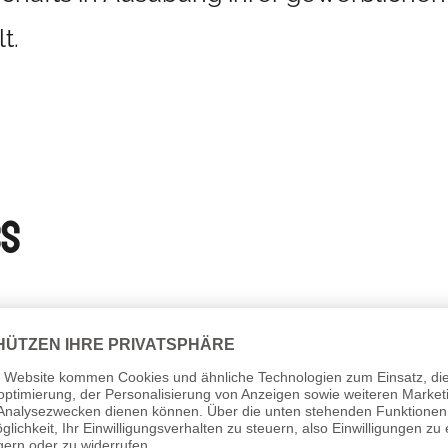
t.
ss
Verkäufers enthaltenen Produktbeschr
itens des Verkäufers dar, sondern dien
urch den Kunden.