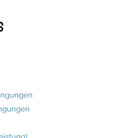
s
dingungen
ingungen
eistung)