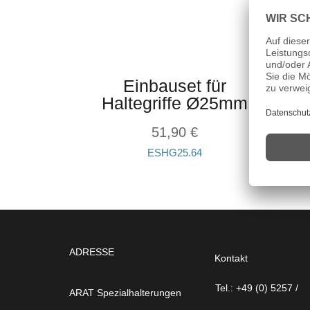
Einbauset für
Haltegriffe Ø25mm
51,90
€
ESHG25.64
ADRESSE
Kontakt
Tel.: +49 (0) 5257 /
ARAT Spezial­halterungen