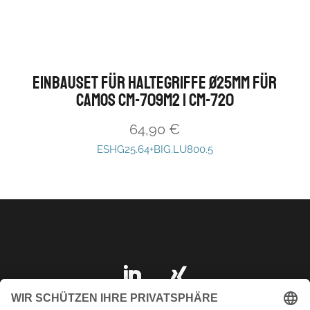
Einbauset für Haltegriffe Ø25mm für
Camos CM-709M2 | CM-720
64,90
€
ESHG25.64+BIG.LU800.5