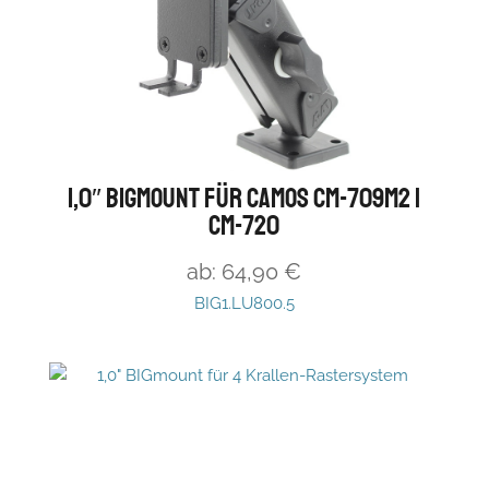
1,0″ BIGmount für Camos CM-709M2 |
CM-720
ab:
64,90
€
BIG1.LU800.5