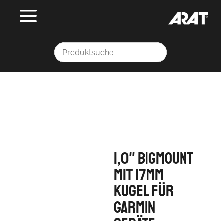
1,0" BIGmount
mit 17mm
Kugel für
Garmin