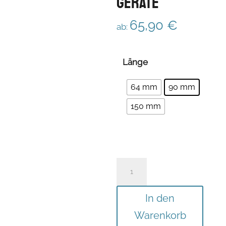
Geräte
65,90
€
ab:
Länge
64 mm
90 mm
150 mm
1,0"
BIGmount
mit
In den
17mm
Warenkorb
Kugel