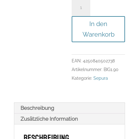
BIGmount
1,0"
Kugel
In den
|
Warenkorb
90
mm
(Kopie)
EAN:
4250840502738
Menge
Artikelnummer:
BIG1.90
Kategorie:
Sepura
Beschreibung
Zusätzliche Information
Beschreibung