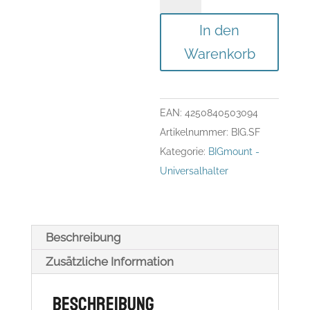
für
Basisplatte
In den
Menge
Warenkorb
EAN:
4250840503094
Artikelnummer:
BIG.SF
Kategorie:
BIGmount -
Universalhalter
Beschreibung
Zusätzliche Information
Beschreibung