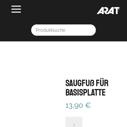
Saugfuß für
Basisplatte
13,90
€
Saugfuß