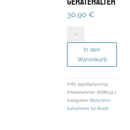
Gerätehalter
30,90
€
Bildschirm-
Aufnahme
für
In den
Brodit
Warenkorb
Aktiv-
und
Passiv-
EAN:
4250840500734
Gerätehalter
Artikelnummer:
BABR531.1
Menge
Kategorien:
Bildschirm-
Aufnahmen
,
für Brodit