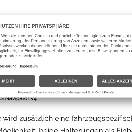
S Navigator V4
wird zusätzlich eine fahrzeugspezifis
Möglichkeit, beide Halterungen als Einb