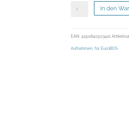
Bildschirm-
In den Wa
Aufnahme
für
EAN:
4250840503421
Artikeln
EuroBOS
Aufnahmen
,
für EuroBOS
Navigator
V4
Menge