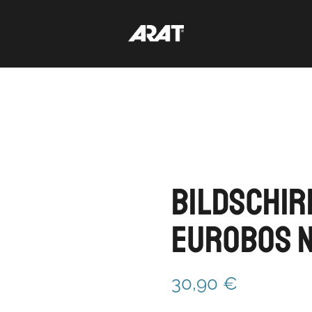
Bildschir
EuroBOS N
30,90
€