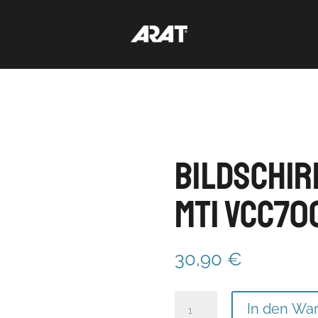
Bildschir
MTI VCC70
30,90
€
Bildschirm-
In den Wa