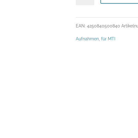
Aufnahme
für
EAN:
4250840500840
Artikel
MTI
Aufnahmen
,
für MTI
VCC7000
Menge