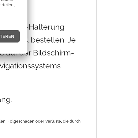
che Navi-Halterung
auset zu bestellen. Je
 auf der Bildschirm-
avigationssystems
ang.
äden, Folgeschäden oder Verluste, die durch