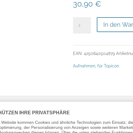
30,90
€
Bildschirm-
In den Wa
Aufnahme
für
EAN:
4250840504879
Artikel
Topicon
Aufnahmen
,
für Topicon
Monitor
mit
Cradle
Menge