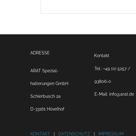
ADRESSE
Kontakt
Tel.: +49 (0) 5257 /
ARAT Spezial­
93806-0
halterungen GmbH
E-Mail: info@arat.de
Schierbusch 2a
D-33161 Hövelhof
KONTAKT
|
DATENSCHUTZ
|
IMPRESSUM