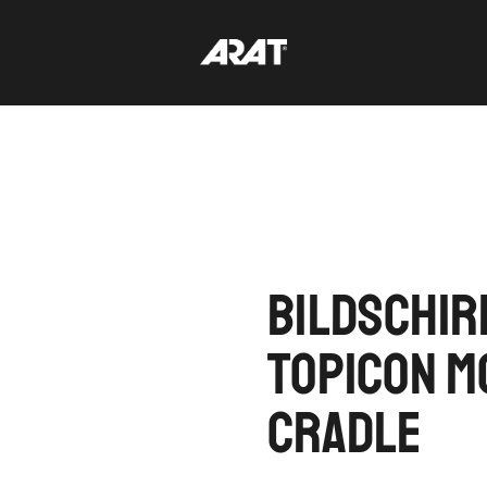
Bildschir
Topicon M
Cradle