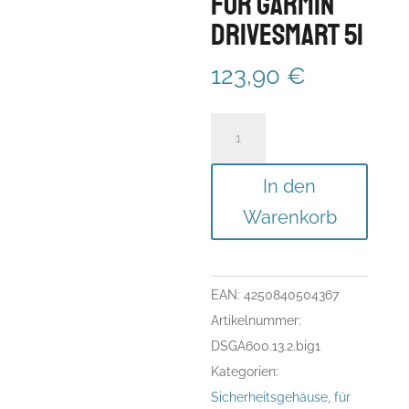
für GARMIN
DriveSmart 51
123,90
€
Diebstahl-
Schutz
mit
In den
BIGmount
Warenkorb
1.0"
Kugel
90
EAN:
4250840504367
mm
Artikelnummer:
für
DSGA600.13.2.big1
GARMIN
Kategorien:
DriveSmart
Sicherheitsgehäuse
,
für
51