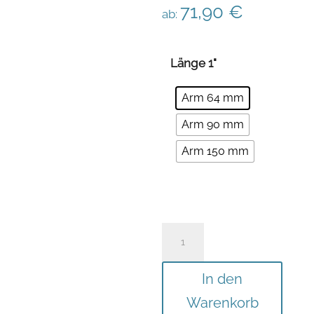
71,90
€
ab:
Länge 1"
Arm 64 mm
Arm 90 mm
Arm 150 mm
Display
Einbauset
für
In den
DAF
Warenkorb
XF