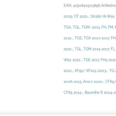
Haltegriffe
EAN:
4250840503896
Artikel
Ø25mm
2009
,
CF 2021-
,
Stralis Hi-Way
Menge
TGA, TGL, TGM -2013
,
FH, FM, 
2021-
,
TGS, TGX 2007-2017
,
FH
2021-
,
TGL, TGM 2014-2017
,
FL,
Way 2021-
,
TGE 2017
,
FH5 202
2012-
,
XF95/ XF105 2003-
,
TG 
2006-2013
,
Arocs 2020-
,
CF65/
CF85 2014-
,
Baureihe R 2004-