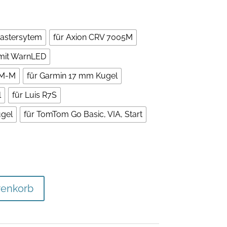
Rastersytem
für Axion CRV 7005M
mit WarnLED
0M-M
für Garmin 17 mm Kugel
l
für Luis R7S
gel
für TomTom Go Basic, VIA, Start
renkorb