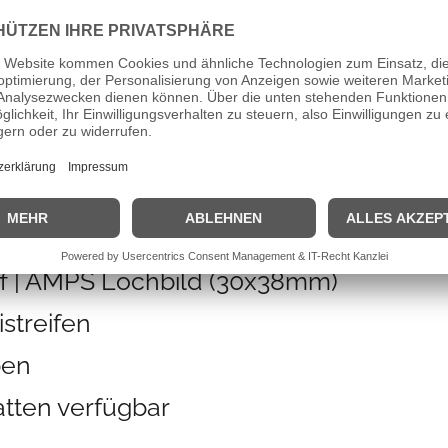
iche Information
Produktsicherheit
25mm Durchmesser
le für Ø25mm Haltergriffe
iff | AMPS Lochbild (30x38mm)
streifen
ben
atten verfügbar