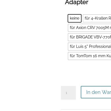
Adapter
keine
für 4-Krallen 
für Axion CRV 7005M 
für BRIGADE VBV-77
für Luis 5" Professiona
für TomTom 16 mm Ku
Einbauset
In den Wa
für