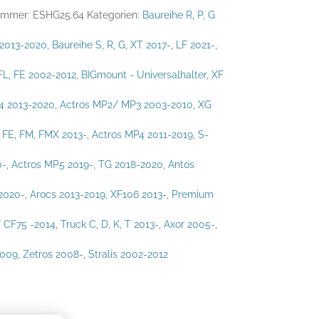
nummer:
ESHG25.64
Kategorien:
Baureihe R, P, G
 2013-2020
,
Baureihe S, R, G, XT 2017-
,
LF 2021-
,
FL, FE 2002-2012
,
BIGmount - Universalhalter
,
XF
4 2013-2020
,
Actros MP2/ MP3 2003-2010
,
XG
 FE, FM, FMX 2013-
,
Actros MP4 2011-2019
,
S-
0-
,
Actros MP5 2019-
,
TG 2018-2020
,
Antos
2020-
,
Arocs 2013-2019
,
XF106 2013-
,
Premium
 CF75 -2014
,
Truck C, D, K, T 2013-
,
Axor 2005-
,
2009
,
Zetros 2008-
,
Stralis 2002-2012