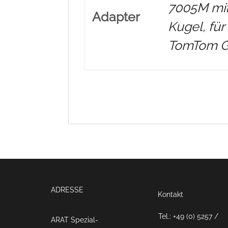
7005M mit
Adapter
Kugel, für
TomTom Go
ADRESSE
Kontakt
Tel.: +49 (0) 5257 /
ARAT Spezial­