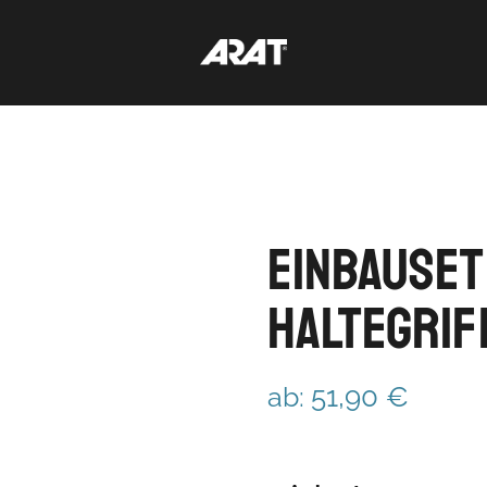
Einbauset
Haltegrif
ab:
51,90
€