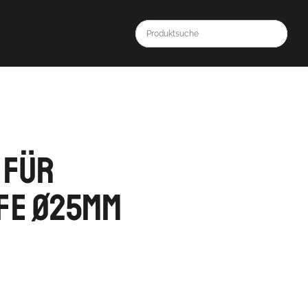
 für
fe Ø25mm