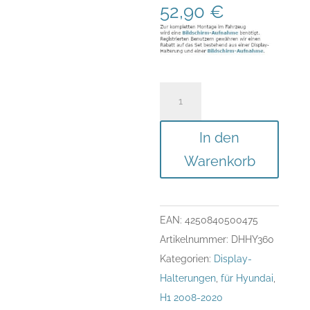
52,90
€
Display-
Halterung
für
In den
Hyundai
Warenkorb
H-
1
Bj.
EAN:
4250840500475
´08-
Artikelnummer:
DHHY360
´18
Kategorien:
Display-
Menge
Halterungen
,
für Hyundai
,
H1 2008-2020