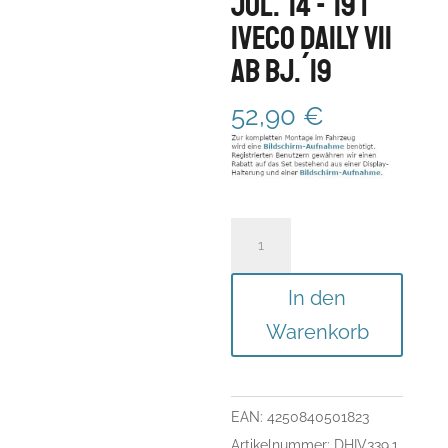
Jul.´14 -´19 |
Iveco Daily VII
ab Bj.´19
52,90
€
Display-
Halterung
für
In den
Iveco
Warenkorb
Daily
VI
Bj.
EAN:
4250840501823
Jul.
Artikelnummer:
DHIV339.1