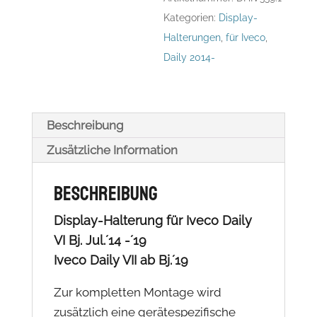
´14
Kategorien:
Display-
-
Halterungen
,
für Iveco
,
´19
Daily 2014-
|
Iveco
Daily
VII
Beschreibung
ab
Zusätzliche Information
Bj.
´19
Beschreibung
Menge
Display-Halterung für Iveco Daily
VI Bj. Jul.´14 -´19
Iveco Daily VII ab Bj.´19
Zur kompletten Montage wird
zusätzlich eine gerätespezifische