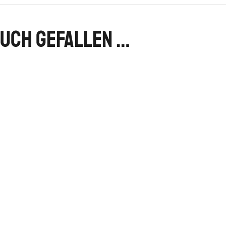
auch gefallen …
B