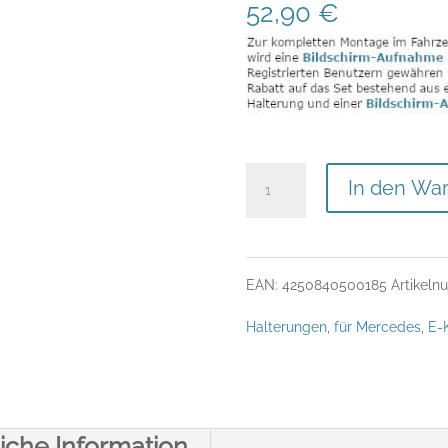
52,90
€
Display-
In den Wa
Halterung
für
EAN:
4250840500185
Artikel
Mercedes
Halterungen
,
für Mercedes
,
E-
E-
Klasse
W212
iche Information