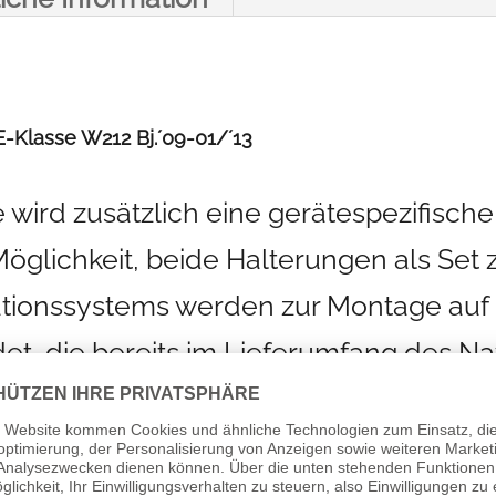
Bj.
´09-
01/
-Klasse W212 Bj.´09-01/´13
´13
wird zusätzlich eine gerätespezifisc
Menge
Möglichkeit, beide Halterungen als Set 
tionssystems werden zur Montage auf 
t, die bereits im Lieferumfang des N
e ARAT Halterung komplett im Fahrzeug 