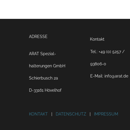
ADRESSE
Kontakt
Tel.: +49 (0) 5257 /
ARAT Spezial­
93806-0
halterungen GmbH
E-Mail: info@arat.de
Schierbusch 2a
D-33161 Hövelhof
KONTAKT
|
DATENSCHUTZ
|
IMPRESSUM