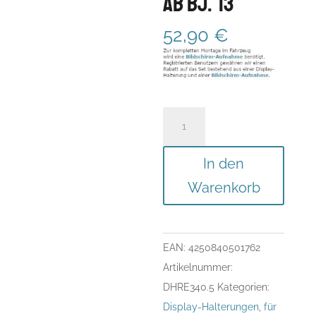
ab Bj.´13
52,90
€
Display-
Halterung
für
In den
Renault
Warenkorb
Truck
C,
K,
EAN:
4250840501762
T
Artikelnummer:
ab
DHRE340.5
Kategorien:
Bj.
Display-Halterungen
,
für
´13