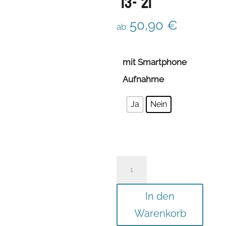
´13-´21
50,90
€
ab:
mit Smartphone
Aufnahme
Ja
Nein
Funk/
Telefon-
Halterung
In den
für
Warenkorb
DAF