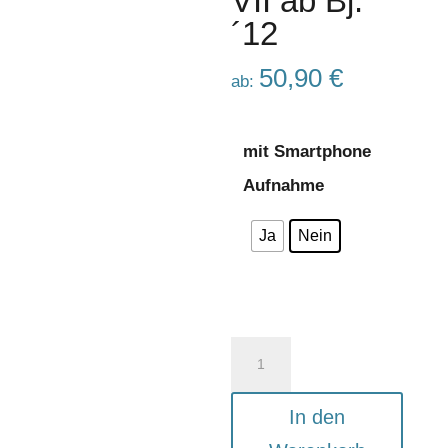
VII ab Bj.
´12
50,90
€
ab:
mit Smartphone
Aufnahme
Ja
Nein
Funk/
Telefon-
Halterung
In den
für