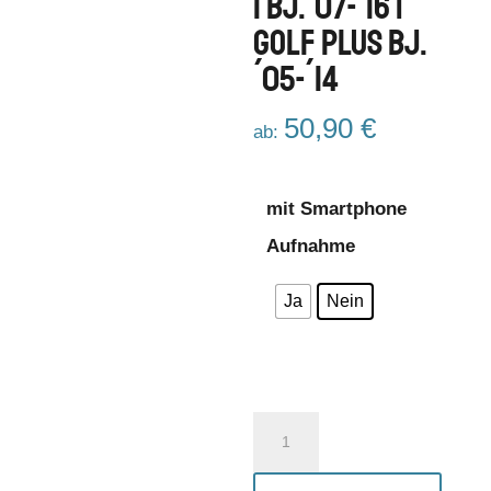
I Bj.´07-´16 |
Golf Plus Bj.
´05-´14
50,90
€
ab:
mit Smartphone
Aufnahme
Ja
Nein
Funk
/
Telefon-