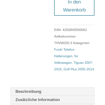
In den
Halterung
Warenkorb
für
VW
Tiguan
EAN:
4250840500062
I
Artikelnummer:
Bj.
THVW250.3
Kategorien:
´07-
Funk/ Telefon-
´16
Halterungen
,
für
|
Volkswagen
,
Tiguan 2007-
Golf
2016
,
Golf Plus 2005-2014
Plus
Bj.
´05-
´14
Beschreibung
Menge
Zusätzliche Information