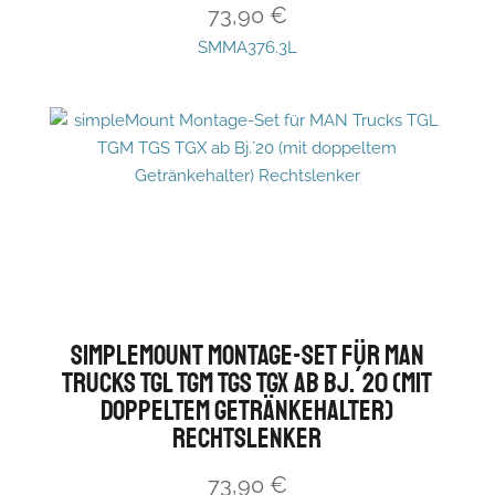
73,90
€
SMMA376.3L
simpleMount Montage-Set für MAN
Trucks TGL TGM TGS TGX ab Bj.´20 (mit
doppeltem Getränkehalter)
Rechtslenker
73,90
€