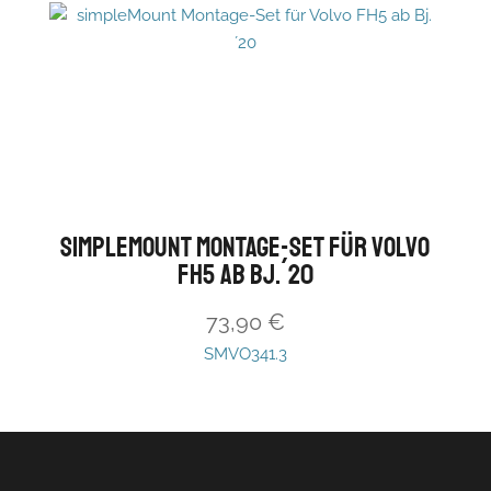
simpleMount Montage-Set für Volvo
FH5 ab Bj.´20
73,90
€
SMVO341.3