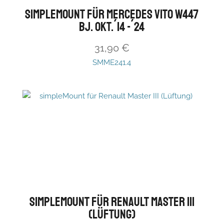
simpleMount für Mercedes Vito W447
Bj. Okt.´14 -´24
31,90
€
SMME241.4
simpleMount für Renault Master III
(Lüftung)