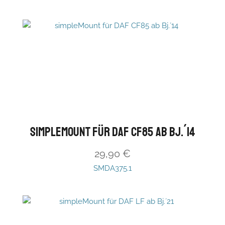
simpleMount für DAF CF85 ab Bj.´14
29,90
€
SMDA375.1