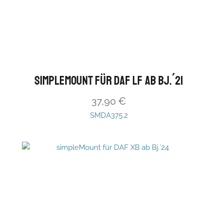
simpleMount für DAF LF ab Bj.´21
37,90
€
SMDA375.2