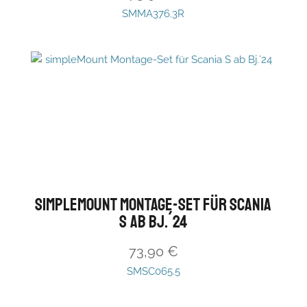
SMMA376.3R
simpleMount Montage-Set für Scania
S ab Bj.´24
73,90
€
SMSC065.5