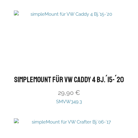
simpleMount für VW Caddy 4 Bj.´15-´20
29,90
€
SMVW349.3