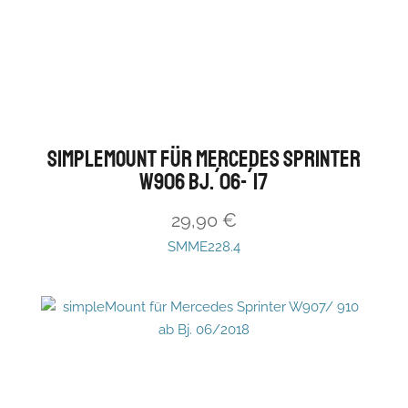
simpleMount für Mercedes Sprinter
W906 Bj.´06-´17
29,90
€
SMME228.4