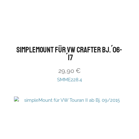
simpleMount für VW Crafter Bj.´06-
´17
29,90
€
SMME228.4