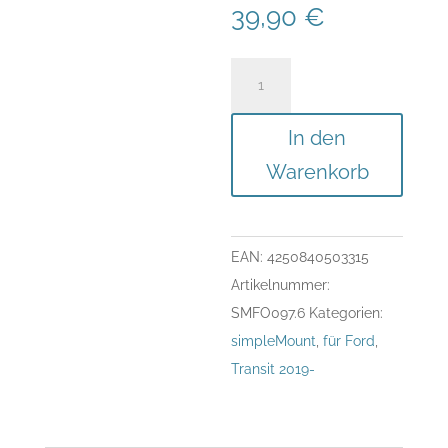
39,90
€
simpleMount
für
Ford
In den
Transit
Warenkorb
Bj.
2019
-
EAN:
4250840503315
2024
Artikelnummer:
Menge
SMFO097.6
Kategorien:
simpleMount
,
für Ford
,
Transit 2019-