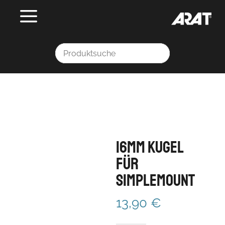
16mm Kugel
für
simpleMount
13,90
€