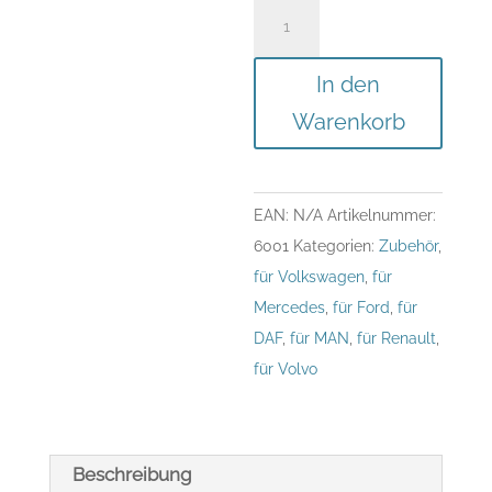
16mm
Kugel
für
In den
simpleMount
Warenkorb
Menge
EAN:
N/A
Artikelnummer:
6001
Kategorien:
Zubehör
,
für Volkswagen
,
für
Mercedes
,
für Ford
,
für
DAF
,
für MAN
,
für Renault
,
für Volvo
Beschreibung